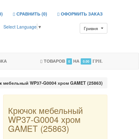
0
)
СРАВНИТЬ (
0
)
ОФОРМИТЬ ЗАКАЗ
Select Language
▼
Гривня
ВКА
ТОВАРОВ
НА
0
0.00
ГРН.
к мебельный WP37-G0004 хром GAMET (25863)
Крючок мебельный
WP37-G0004 хром
GAMET (25863)