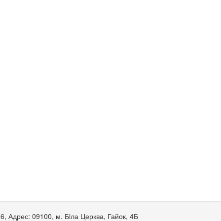
66
,
Адрес:
09100, м. Бiла Церква, Гайок, 4Б