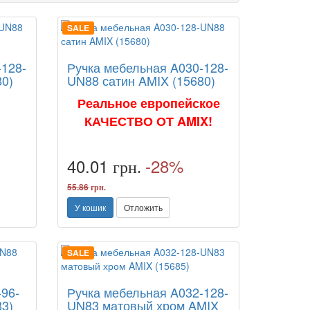
SALE
-128-
Ручка мебельная A030-128-
80)
UN88 сатин AMIX (15680)
Реальное европейское
КАЧЕСТВО ОТ AMIX!
40.01
-28%
грн.
55.86
грн.
У кошик
Отложить
SALE
-96-
Ручка мебельная A032-128-
83)
UN83 матовый хром AMIX