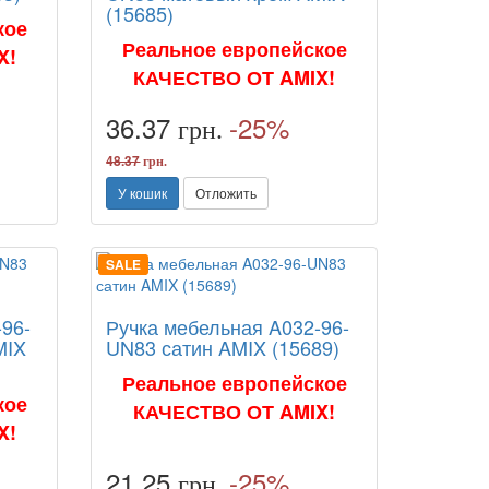
(15685)
кое
Реальное европейское
X!
КАЧЕСТВО ОТ AMIX!
36.37
-25%
грн.
48.37
грн.
У кошик
Отложить
SALE
-96-
Ручка мебельная A032-96-
MIX
UN83 сатин AMIX (15689)
Реальное европейское
кое
КАЧЕСТВО ОТ AMIX!
X!
21.25
-25%
грн.