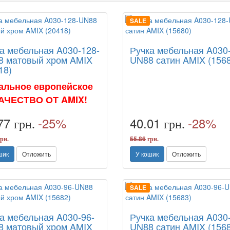
SALE
а мебельная A030-128-
Ручка мебельная A030
8 матовый хром AMIX
UN88 сатин AMIX (156
18)
альное европейское
АЧЕСТВО ОТ AMIX!
.77
-25%
40.01
-28%
грн.
грн.
55.86
рн.
грн.
шик
Отложить
У кошик
Отложить
SALE
а мебельная A030-96-
Ручка мебельная A030
8 матовый хром AMIX
UN88 сатин AMIX (156