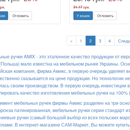
31.17
рн.
грн.
шик
Отложить
У кошик
Отложить
Previous
«
1
2
3
4
След
ные ручки AMIX - это эталонное качество продукции от ев
(Польша) мало известна на мебельном рынке Украины. Основ
йская компания, фирма Амикс, в первую очередь уделяет в
тественно сказывается на цене продукции. Но технологии не
лась своим производством. В первую очередь инвестиции в
лировать качество изготовления мебельных ручек на 100% (
имент мебельных ручек фирмы Амикс разделен на три основ
бронза патинированная, мебельные ручки серии стандарт 
иевые ручки (самый большой выбор из всех польских марок
ллами. В интернет-магазине САМ-Маркет, Вы можете купить 