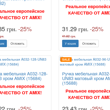
82)
Реальное европейс
альное европейское
КАЧЕСТВО ОТ AMI
АЧЕСТВО ОТ AMIX!
.85
-25%
31.29
-25%
грн.
грн.
41.62
рн.
грн.
шик
Отложить
У кошик
Отложить
SALE
а мебельная A032-128-
Ручка мебельная A032
 хром AMIX (15684)
UN83 матовый хром A
(15688)
альное европейское
Реальное европейс
АЧЕСТВО ОТ AMIX!
КАЧЕСТВО ОТ AMI
.22
-25%
23.43
-25%
грн.
грн.