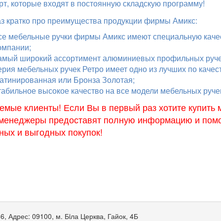
рт, которые входят в постоянную складскую программу!
з кратко про преимущества продукции фирмы Амикс:
се мебельные ручки фирмы Амикс имеют специальную каче
омпании;
амый широкий ассортимент алюминиевых профильных ручек 
ерия мебельных ручек Ретро имеет одно из лучших по ка
атинированная или Бронза Золотая;
табильное высокое качество на все модели мебельных руче
емые клиенты! Если Вы в первый раз хотите купить 
менеджеры предоставят полную информацию и помог
ных и выгодных покупок!
66
,
Адрес:
09100, м. Бiла Церква, Гайок, 4Б