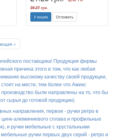
28.27
грн.
У кошик
Отложить
Next
ующая »
ропейского поставщика! Продукция фирмы
ная причина этого в том, что как любая
нимание высокому качеству своей продукции,
 стоят на мести, тем более что Амикс
 производство были направлены на то, что бы
от сырья до готовой продукции).
ных направления, первое - ручки ретро в
из цинк-алюминиевого сплава и профильные
), и ручки мебельные с хрустальными
мебельные ручки первых двух серий - ретро и